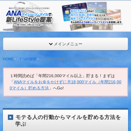
ANAマイレージを年間最低216,000マイル獲得するMr.マイ
見。
ANAマイレージ・マイルで新LifeStyle提案
メインメニュー
HOME
７つの習慣
モテる人の行動からマイルを貯める方法を学ぶ
１時間読めば「年間216,000マイル以上」貯まる！まずは
「
ANAマイルをお金をかけずに月18,000マイル（年間216,00
0マイル）貯める方法
」へGo!
モテる人の行動からマイルを貯める方法を
学ぶ