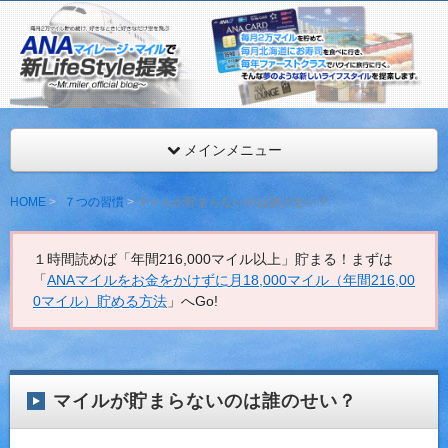
ANAマイレージを年間最低216,000マイル獲得するMr.マイ
見。
ANAマイレージ・マイルで新LifeStyle提案
メインメニュー
HOME
７つの習慣
マイルが貯まらないのは誰のせい？
１時間読めば「年間216,000マイル以上」貯まる！まずは
「
ANAマイルをお金をかけずに月18,000マイル（年間216,00
0マイル）貯める方法
」へGo!
マイルが貯まらないのは誰のせい？