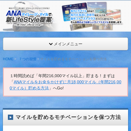
ANAマイレージを年間最低216,000マイル獲得するMr.マイ
見。
ANAマイレージ・マイルで新LifeStyle提案
メインメニュー
HOME
７つの習慣
マイルを貯めるモチベーションを保つ方法
１時間読めば「年間216,000マイル以上」貯まる！まずは
「
ANAマイルをお金をかけずに月18,000マイル（年間216,00
0マイル）貯める方法
」へGo!
マイルを貯めるモチベーションを保つ方法