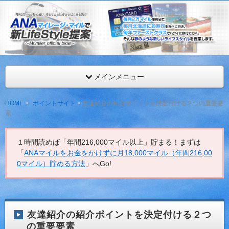
ANAマイレージを年間最低216,000マイル獲得するMr.マイ
見。
ANAマイレージ・マイルで新LifeStyle提案
メインメニュー
HOME
ポイントサイト
友達紹介の紹介ポイントを決定付ける２つの重要要
素
１時間読めば「年間216,000マイル以上」貯まる！まずは
「
ANAマイルをお金をかけずに月18,000マイル（年間216,00
0マイル）貯める方法
」へGo!
友達紹介の紹介ポイントを決定付ける２つ
の重要要素