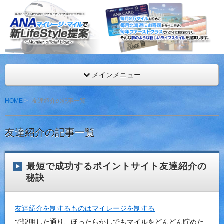
ANAマイレージを年間最低216,000マイル獲得するMr.マイ
見。
ANAマイレージ・マイルで新LifeStyle提案
メインメニュー
HOME
友達紹介の記事一覧
友達紹介の記事一覧
最短で成功するポイントサイト友達紹介の
秘訣
友達紹介を制するものはマイレージを制する
で説明した通り、ほったらかしでもマイルをどんどん貯めた