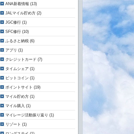
ANA新着情報
(13)
JALマイル貯め方
(2)
JGC修行
(1)
SFC修行
(10)
ふるさと納税
(6)
アプリ
(1)
クレジットカード
(7)
タイムシェア
(1)
ビットコイン
(1)
ポイントサイト
(19)
マイル貯め方
(1)
マイル購入
(1)
マイレージ活動振り返り
(1)
リゾート
(1)
ロングステイ
(1)