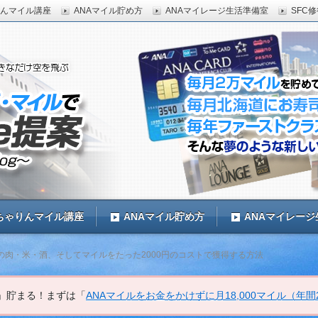
んマイル講座
ANAマイル貯め方
ANAマイレージ生活準備室
SFC
0マイル獲得するMr.マイラーのブログ。毎年ファーストク
国内旅行したい人必見。
ルで新LifeStyle提案
ちゃりんマイル講座
ANAマイル貯め方
ANAマイレー
の肉・米・酒、そしてマイルをたった2000円のコストで獲得する方法
上」貯まる！まずは「
ANAマイルをお金をかけずに月18,000マイル（年間2