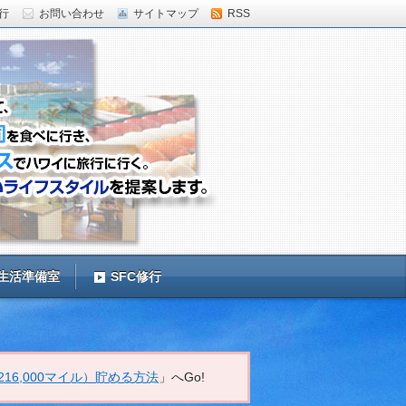
修行
お問い合わせ
サイトマップ
RSS
ジ生活準備室
SFC修行
16,000マイル）貯める方法
」へGo!