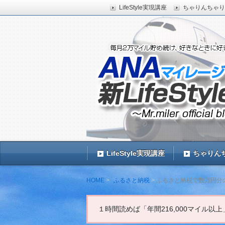
LifeStyle実現講座
ちゃりんちゃり
ANAマイレージを年間最低216,00
ラスで海外旅行に行きたい人、毎月、
ANAマイレージ・マイ
LifeStyle実現講座
ちゃりん
HOME
ふるさと納税
ふるさと納税で数万円分
１時間読めば「年間216,000マイル以