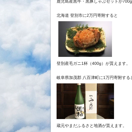
鹿児島産黒牛・黒豚しゃぶセットが700
北海道 登別市に2万円寄附すると
登別産毛ガニ1杯（400g）が貰えます。
岐阜県加茂郡 八百津町に1万円寄附する
蔵元やまだふるさと地酒が貰えます。