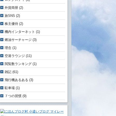
外貨両替
(2)
旅SNS
(2)
株主優待
(2)
機内インターネット
(1)
燃油サーチャージ
(3)
理念
(1)
空港ラウンジ
(11)
閲覧数ランキング
(1)
雑記
(61)
飛行機あるある
(3)
駐車場
(1)
７つの習慣
(9)