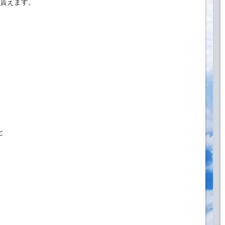
g貰えます。
と