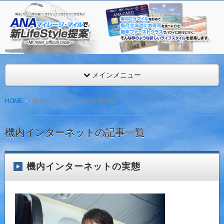
ANAマイレージを年間最低216,000マイル獲得するMr.マイ
見。
ANAマイレージ・マイルで新LifeStyle提案
メインメニュー
HOME
機内インターネットの記事一覧
機内インターネットの記事一覧
機内インターネットの実態