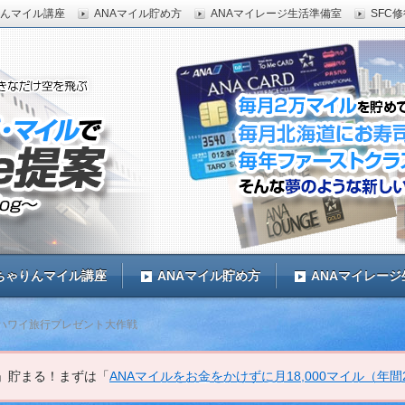
んマイル講座
ANAマイル貯め方
ANAマイレージ生活準備室
SFC
0マイル獲得するMr.マイラーのブログ。毎年ファーストク
国内旅行したい人必見。
ルで新LifeStyle提案
ちゃりんマイル講座
ANAマイル貯め方
ANAマイレー
ハワイ旅行プレゼント大作戦
上」貯まる！まずは「
ANAマイルをお金をかけずに月18,000マイル（年間2