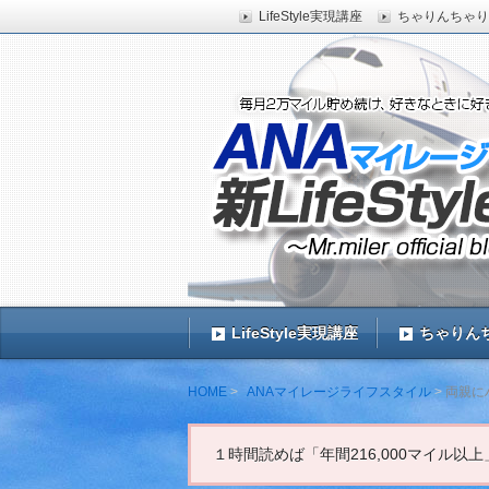
LifeStyle実現講座
ちゃりんちゃり
ANAマイレージを年間最低216,00
ラスで海外旅行に行きたい人、毎月、
ANAマイレージ・マイ
LifeStyle実現講座
ちゃりん
HOME
ANAマイレージライフスタイル
両親に
１時間読めば「年間216,000マイル以