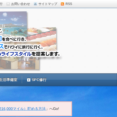
修行
お問い合わせ
サイトマップ
RSS
ジ生活準備室
SFC修行
16,000マイル）貯める方法
」へGo!