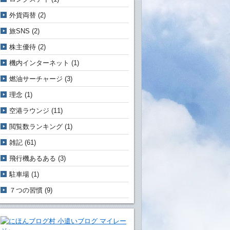
外貨両替
(2)
旅SNS
(2)
株主優待
(2)
機内インターネット
(1)
燃油サーチャージ
(3)
理念
(1)
空港ラウンジ
(11)
閲覧数ランキング
(1)
雑記
(61)
飛行機あるある
(3)
駐車場
(1)
７つの習慣
(9)