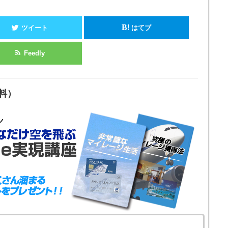
B!
ツイート
はてブ
Feedly
料）