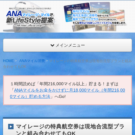
ANAマイレージを年間最低216,000マイル獲得するMr.マイ
見。
ANAマイレージ・マイルで新LifeStyle提案
メインメニュー
HOME
ANAマイル消費
マイレージの特典航空券は現地合流型プランと組み
合わせてもOK
１時間読めば「年間216,000マイル以上」貯まる！まずは
「
ANAマイルをお金をかけずに月18,000マイル（年間216,00
0マイル）貯める方法
」へGo!
マイレージの特典航空券は現地合流型プラ
ンと組み合わせてもOK