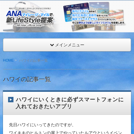
ANAマイレージを年間最低216,000マイル獲得するMr.マイ
見。
ANAマイレージ・マイルで新LifeStyle提案
メインメニュー
HOME
ハワイの記事一覧
ハワイの記事一覧
ハワイにいくときに必ずスマートフォンに
入れておきたいアプリ
先日ハワイにいってきたのですが、
ワイキキのヒルトンの屋上でやっていたルアウというイベン