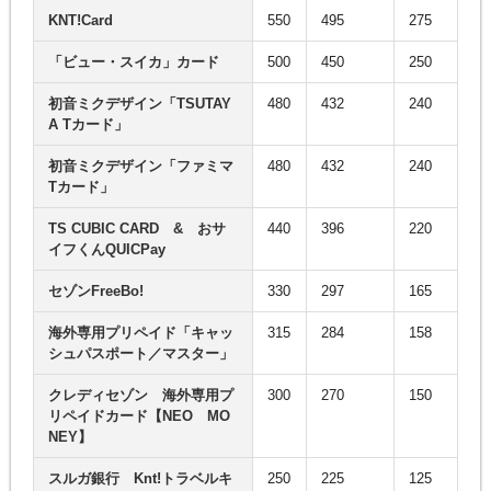
KNT!Card
550
495
275
「ビュー・スイカ」カード
500
450
250
初音ミクデザイン「TSUTAY
480
432
240
A Tカード」
初音ミクデザイン「ファミマ
480
432
240
Tカード」
TS CUBIC CARD & おサ
440
396
220
イフくんQUICPay
セゾンFreeBo!
330
297
165
海外専用プリペイド「キャッ
315
284
158
シュパスポート／マスター」
クレディセゾン 海外専用プ
300
270
150
リペイドカード【NEO MO
NEY】
スルガ銀行 Knt!トラベルキ
250
225
125