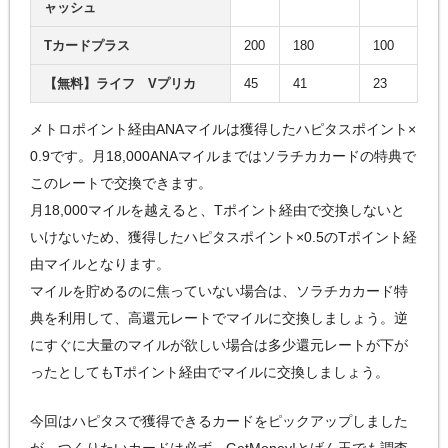
ャッシュ
Tカードプラス
200
180
100
【無料】ライフ Vプリカ
45
41
23
メトロポイント経由ANAマイルは獲得したハピタスポイント×
0.9です。月18,000ANAマイルまではソラチカカードの特典で
このレートで交換できます。
月18,000マイルを越えると、Tポイント経由で交換しないと
いけないため、獲得したハピタスポイント×0.5のTポイント経
由マイルとなります。
マイルを貯めるのに焦っていない場合は、ソラチカカード特
典を利用して、高還元レートでマイルに交換しましょう。逆
にすぐに大量のマイルが欲しい場合は多少還元レートが下が
ったとしてもTポイント経由でマイルに交換しましょう。
今回はハピタスで獲得できるカードをピックアップしました
が、つくりたいカードは必ず、GetMoney!とげん玉でも調査