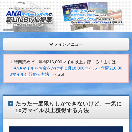
ANAマイレージを年間最低216,000マイル獲得するMr.マイ
見。
ANAマイレージ・マイルで新LifeStyle提案
メインメニュー
１時間読めば「年間216,000マイル以上」貯まる！まずは
「
ANAマイルをお金をかけずに月18,000マイル（年間216,00
0マイル）貯める方法
」へGo!
たった一度限りしかできないけど、一気に
10万マイル以上獲得する方法