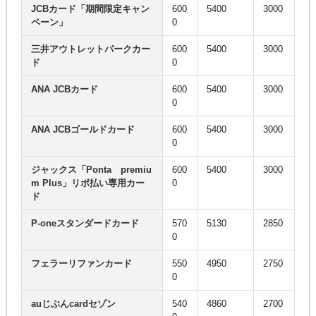
JCBカード「期間限定キャン
600
5400
3000
ペーン」
0
三井アウトレットパークカー
600
5400
3000
ド
0
ANA JCBカード
600
5400
3000
0
ANA JCBゴールドカード
600
5400
3000
0
ジャックス「Ponta premiu
600
5400
3000
m Plus」リボ払い専用カー
0
ド
P-oneスタンダードカード
570
5130
2850
0
フェラーリファンカード
550
4950
2750
0
auじぶんcardセゾン
540
4860
2700