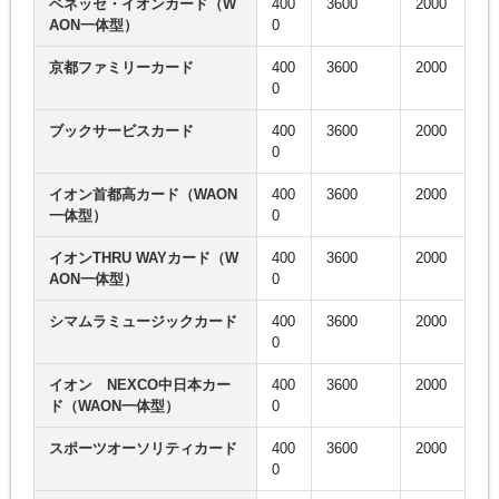
ベネッセ・イオンカード（W
400
3600
2000
AON一体型）
0
京都ファミリーカード
400
3600
2000
0
ブックサービスカード
400
3600
2000
0
イオン首都高カード（WAON
400
3600
2000
一体型）
0
イオンTHRU WAYカード（W
400
3600
2000
AON一体型）
0
シマムラミュージックカード
400
3600
2000
0
イオン NEXCO中日本カー
400
3600
2000
ド（WAON一体型）
0
スポーツオーソリティカード
400
3600
2000
0