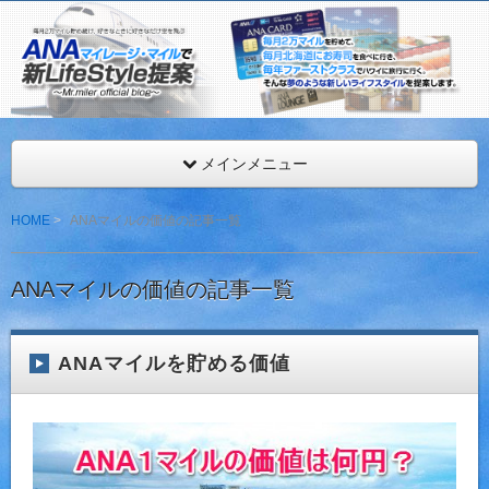
ANAマイレージを年間最低216,000マイル獲得するMr.マイ
見。
ANAマイレージ・マイルで新LifeStyle提案
メインメニュー
HOME
ANAマイルの価値の記事一覧
ANAマイルの価値の記事一覧
ANAマイルを貯める価値