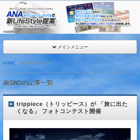
ANAマイレージを年間最低216,000マイル獲得するMr.マイ
見。
ANAマイレージ・マイルで新LifeStyle提案
メインメニュー
HOME
旅SNSの記事一覧
旅SNSの記事一覧
trippiece（トリッピース）が 「旅に出た
くなる」 フォトコンテスト開催