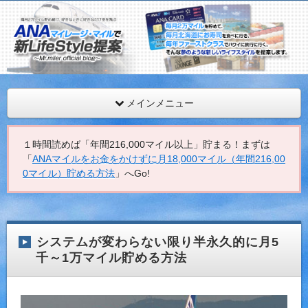
ANAマイレージを年間最低216,000マイル獲得するMr.マイ
見。
ANAマイレージ・マイルで新LifeStyle提案
メインメニュー
１時間読めば「年間216,000マイル以上」貯まる！まずは
「
ANAマイルをお金をかけずに月18,000マイル（年間216,00
0マイル）貯める方法
」へGo!
システムが変わらない限り半永久的に月5
千～1万マイル貯める方法